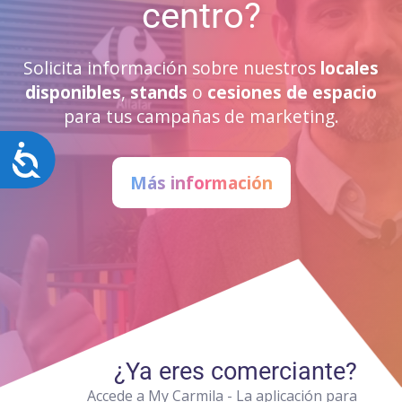
centro?
Solicita información sobre nuestros
locales
disponibles
,
stands
o
cesiones de espacio
para tus campañas de marketing.
Accesibilidad
Más información
¿Ya eres comerciante?
Accede a My Carmila - La aplicación para