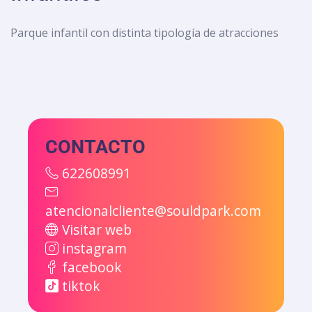
Parque infantil con distinta tipología de atracciones
CONTACTO
622608991
atencionalcliente@souldpark.com
Visitar web
instagram
facebook
tiktok